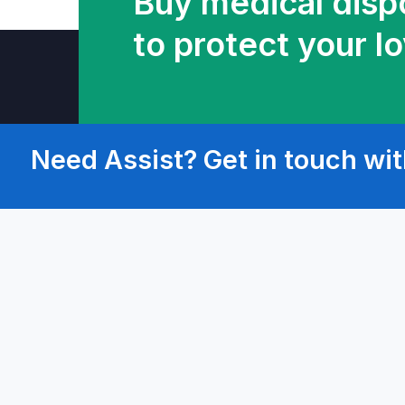
Buy medical disp
to protect your l
Need Assist? Get in touch wit