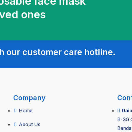
osable face mask
oved ones
h our customer care hotline.
Company
Con
Home
Daii
B-SG-
About Us
Banda